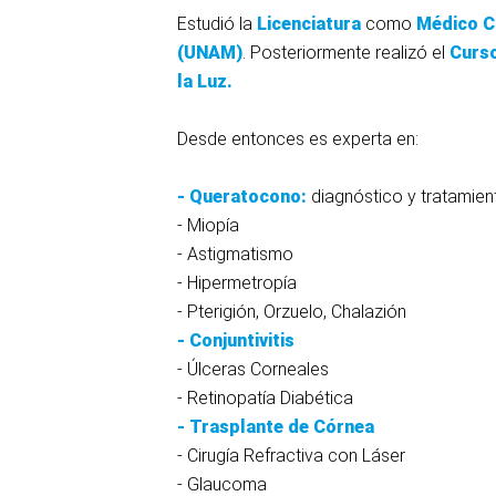
Estudió la
Licenciatura
como
Médico C
(UNAM)
. Posteriormente realizó el
Curs
la
Luz.
Desde entonces es experta en:
- Queratocono
:
diagnóstico y tratamien
- Miopía
- Astigmatismo
- Hipermetropía
- Pterigión, Orzuelo, Chalazión
- Conjuntivitis
- Úlceras Corneales
- Retinopatía Diabética
- Trasplante de Córnea
- Cirugía Refractiva con Láser
- Glaucoma