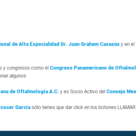
ional
de
Alta
Especialidad
Dr.
Juan
Graham
Casasús
y en el
sos y congresos como el
Congreso
Panamericano
de
Oftalmol
nar algunos.
cana
de
Oftalmología
A.C.
y es Socio Activo del
Consejo
Mex
lcocer
García
sólo tienes que dar click en los botones LLAMAR