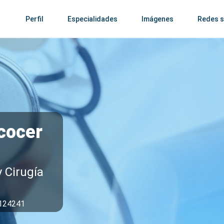
Perfil
Especialidades
Imágenes
Redes s
cocer
y Cirugía
9124241